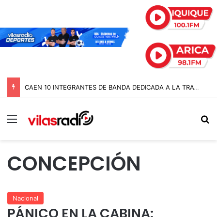
CAEN 10 INTEGRANTES DE BANDA DEDICADA A LA TRATA Y EXPLOTACIÓN SEXUAL DE MENORES EN TARAPACÁ
Menú
B
CONCEPCIÓN
Nacional
PÁNICO EN LA CABINA: