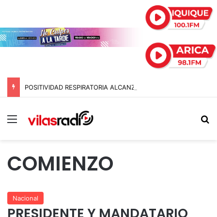
POSITIVIDAD RESPIRATORIA ALCANZA EL 47% MIENTRAS EL RINOVIRUS LIDERARÁ LOS CONTAGIOS
Menú
B
COMIENZO
Nacional
PRESIDENTE Y MANDATARIO