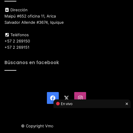
Dirección
Maipú #652 oficina 11, Arica
Salvador Allende #3674, Iquique
Teléfonos
+57 2 269150
+57 2 269151
Búscanos en facebook
Facebook
X
Instagram
×
En vivo
© Copyright Vmotor TI 2026, All Rights Reserved