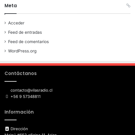
Meta
Acceder
Feed de entradas
Feed de comentarios
WordPress.org
Contáctanos
contacto@vilasradio.cl
+56 9 57348811
Información
Dirección
Maipú #652 oficina 11, Arica