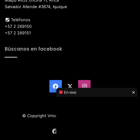
Salvador Allende #3674, Iquique
Teléfonos
+57 2 269150
+57 2 269151
Búscanos en facebook
Facebook
X
Instagram
×
En vivo
© Copyright Vmotor TI 2026, All Rights Reserved
Facebook
X
Instagram