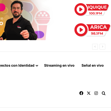
 ESTE AÑO
yectos con Identidad
Streaming en vivo
Señal en vivo
Facebook
X
Instag
Bu