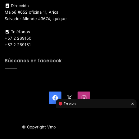
Dirección
Maipú #652 oficina 11, Arica
Salvador Allende #3674, Iquique
Teléfonos
+57 2 269150
+57 2 269151
Búscanos en facebook
Facebook
X
Instagram
×
En vivo
© Copyright Vmotor TI 2026, All Rights Reserved