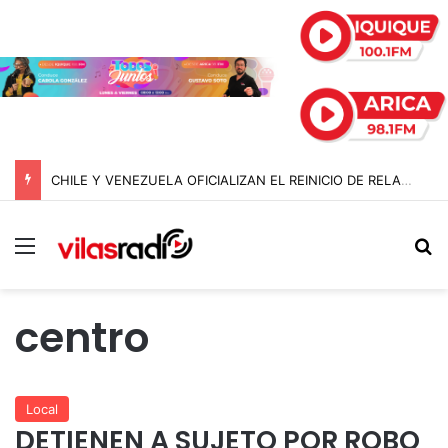
CHILE Y VENEZUELA OFICIALIZAN EL REINICIO DE RELACIONES CONSULARES Y AVANZAN HACIA LA NORMALIZACIÓN DE VÍNCULOS BILATERALES
Menú
B
centro
Local
DETIENEN A SUJETO POR ROBO