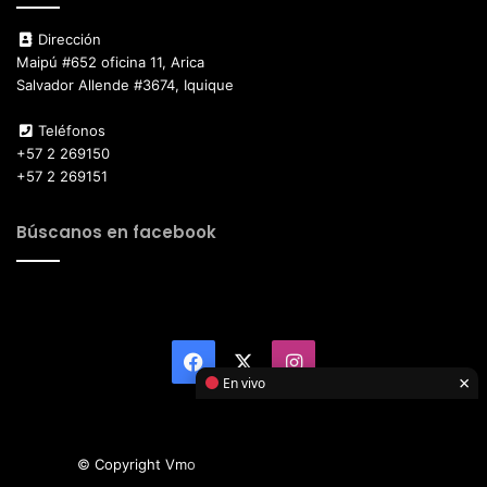
Dirección
Maipú #652 oficina 11, Arica
Salvador Allende #3674, Iquique
Teléfonos
+57 2 269150
+57 2 269151
Búscanos en facebook
Facebook
X
Instagram
×
En vivo
© Copyright Vmotor TI 2026, All Rights Reserved