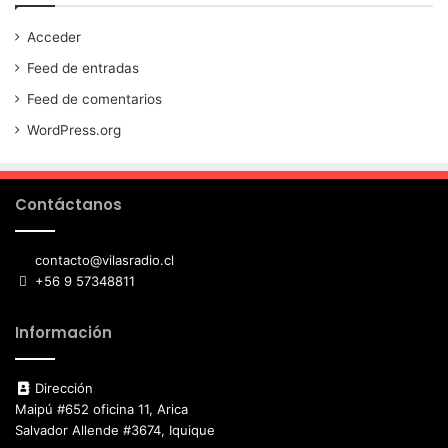
Acceder
Feed de entradas
Feed de comentarios
WordPress.org
Contáctanos
contacto@vilasradio.cl
+56 9 57348811
Información
Dirección
Maipú #652 oficina 11, Arica
Salvador Allende #3674, Iquique