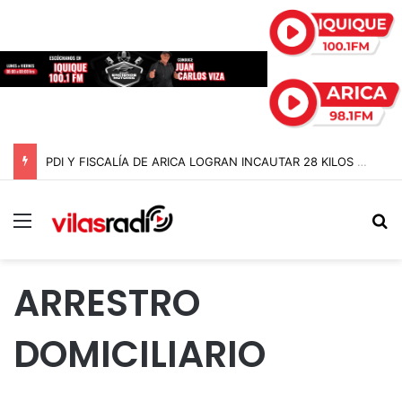
PDI Y FISCALÍA DE ARICA LOGRAN INCAUTAR 28 KILOS DE MARIHUANA OCULTOS EN UN CAMIÓN DE ALTO TONELAJE EN CHUNGARÁ
Menú
B
ARRESTRO
DOMICILIARIO