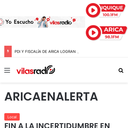
PDI Y FISCALÍA DE ARICA LOGRAN INCAUTAR 28 KILOS DE MARIHUANA OCULTOS EN UN CAMIÓN DE ALTO TONELAJE EN CHUNGARÁ
Menú
B
ARICAENALERTA
Local
FIN A LA INCERTIDUMBRE EN