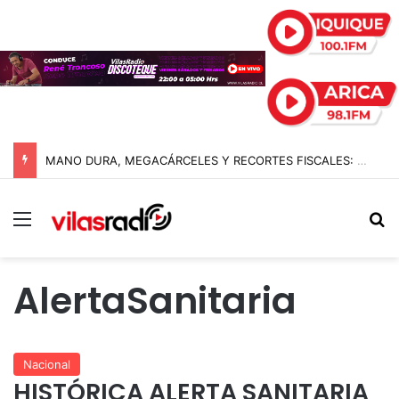
MANO DURA, MEGACÁRCELES Y RECORTES FISCALES: EL GIRO RADICAL DE ABELARDO DE LA ESPRIELLA AL ASUMIR COMO PRESIDENTE DE COLOMBIA
Menú
B
AlertaSanitaria
Nacional
HISTÓRICA ALERTA SANITARIA