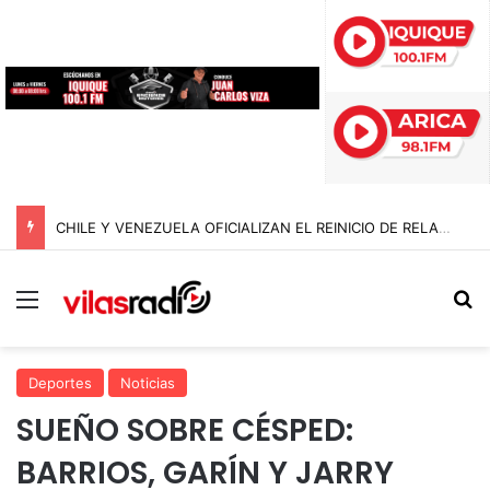
CHILE Y VENEZUELA OFICIALIZAN EL REINICIO DE RELACIONES CONSULARES Y AVANZAN HACIA LA NORMALIZACIÓN DE VÍNCULOS BILATERALES
Menú
B
Deportes
Noticias
SUEÑO SOBRE CÉSPED:
BARRIOS, GARÍN Y JARRY