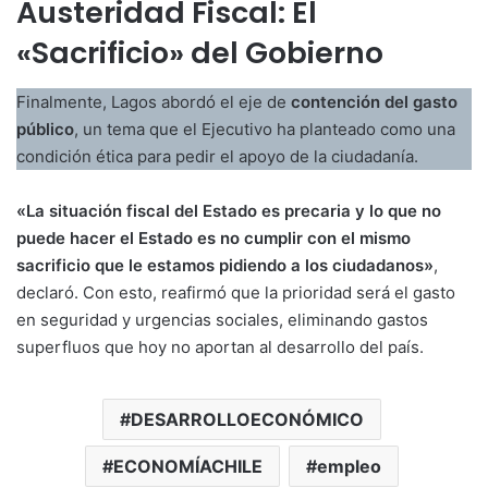
Austeridad Fiscal: El
«Sacrificio» del Gobierno
Finalmente, Lagos abordó el eje de
contención del gasto
público
, un tema que el Ejecutivo ha planteado como una
condición ética para pedir el apoyo de la ciudadanía.
«La situación fiscal del Estado es precaria y lo que no
puede hacer el Estado es no cumplir con el mismo
sacrificio que le estamos pidiendo a los ciudadanos»
,
declaró. Con esto, reafirmó que la prioridad será el gasto
en seguridad y urgencias sociales, eliminando gastos
superfluos que hoy no aportan al desarrollo del país.
DESARROLLOECONÓMICO
ECONOMÍACHILE
empleo