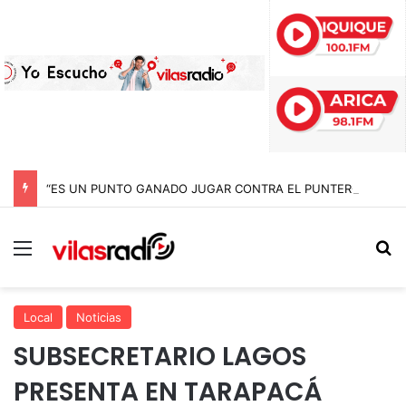
“ES UN PUNTO GANADO JUGAR CONTRA EL PUNTERO” HERNÁN PEÑA TRAS EL EMPATE CON COBRELOA
Menú
B
Local
Noticias
SUBSECRETARIO LAGOS
PRESENTA EN TARAPACÁ