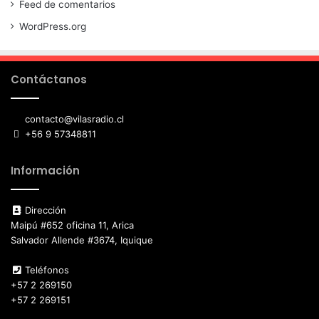
Feed de comentarios
WordPress.org
Contáctanos
contacto@vilasradio.cl
+56 9 57348811
Información
Dirección
Maipú #652 oficina 11, Arica
Salvador Allende #3674, Iquique
Teléfonos
+57 2 269150
+57 2 269151