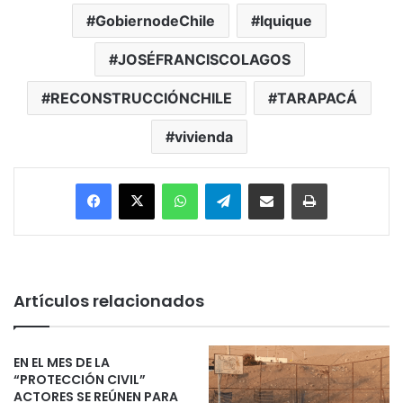
GobiernodeChile
Iquique
JOSÉFRANCISCOLAGOS
RECONSTRUCCIÓNCHILE
TARAPACÁ
vivienda
Facebook
X
WhatsApp
Telegram
Enviar vía email
Imprimir
Artículos relacionados
EN EL MES DE LA
“PROTECCIÓN CIVIL”
ACTORES SE REÚNEN PARA