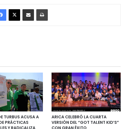
Facebook
X
Enviar vía email
Imprimir
DE TURBUS ACUSA A
ARICA CELEBRÓ LA CUARTA
DE PRÁCTICAS
VERSIÓN DEL “GOT TALENT KID’S”
LES Y RADICALIZA
CON GRAN ÉXITO