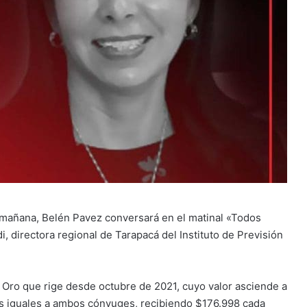
 mañana, Belén Pavez conversará en el matinal «Todos
, directora regional de Tarapacá del Instituto de Previsión
e Oro que rige desde octubre de 2021, cuyo valor asciende a
es iguales a ambos cónyuges, recibiendo $176.998 cada