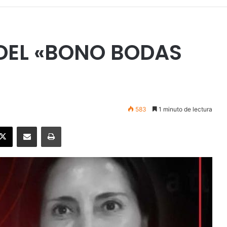
DEL «BONO BODAS
583
1 minuto de lectura
ebook
X
Enviar vía email
Imprimir