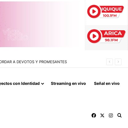
 DOMICILIARIO TOTAL PARA EL EXDIPUTADO
yectos con Identidad
Streaming en vivo
Señal en vivo
Facebook
X
Instag
Bu