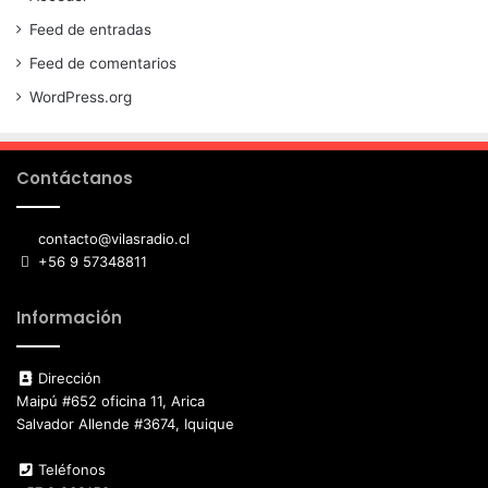
Feed de entradas
Feed de comentarios
WordPress.org
Contáctanos
contacto@vilasradio.cl
+56 9 57348811
Información
Dirección
Maipú #652 oficina 11, Arica
Salvador Allende #3674, Iquique
Teléfonos