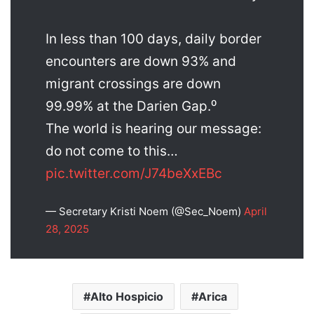
In less than 100 days, daily border
encounters are down 93% and
migrant crossings are down
99.99% at the Darien Gap.⁰
The world is hearing our message:
do not come to this…
pic.twitter.com/J74beXxEBc
— Secretary Kristi Noem (@Sec_Noem)
April
28, 2025
Alto Hospicio
Arica