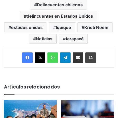
Delincuentes chilenos
delincuentes en Estados Unidos
estados unidos
Iquique
Kristi Noem
Noticias
tarapacá
Facebook
X
WhatsApp
Telegram
Enviar vía email
Imprimir
Artículos relacionados