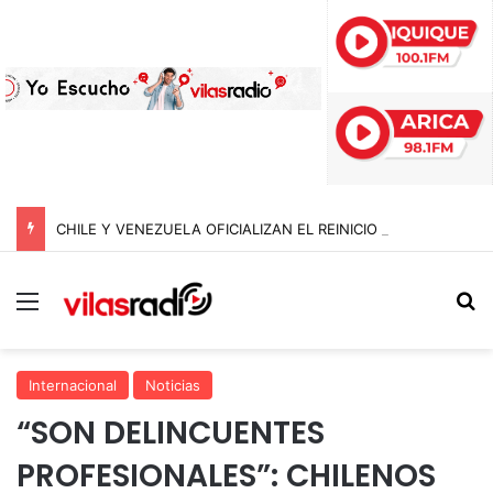
CHILE Y VENEZUELA OFICIALIZAN EL REINICIO DE RELACIONES CONSULARES Y AVANZAN HACIA LA NORMALIZACIÓN DE VÍNCULOS BILATERALES
Menú
B
Internacional
Noticias
“SON DELINCUENTES
PROFESIONALES”: CHILENOS