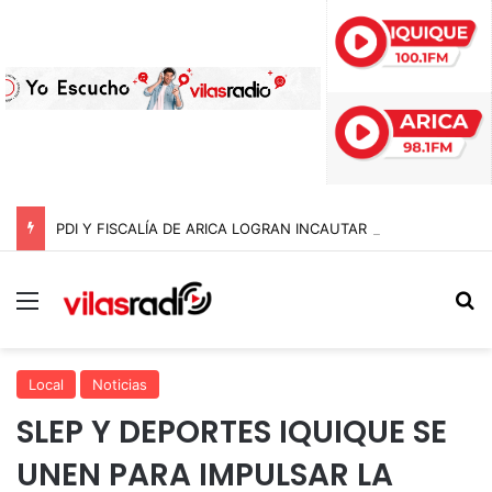
PDI Y FISCALÍA DE ARICA LOGRAN INCAUTAR 28 KILOS DE MARIHUANA OCULTOS EN UN CAMIÓN DE ALTO TONELAJE EN CHUNGARÁ
Menú
B
Local
Noticias
SLEP Y DEPORTES IQUIQUE SE
UNEN PARA IMPULSAR LA