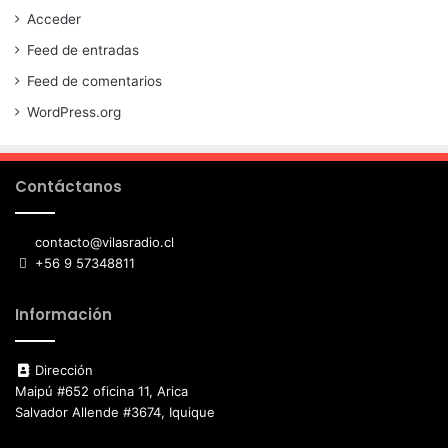
Acceder
Feed de entradas
Feed de comentarios
WordPress.org
Contáctanos
contacto@vilasradio.cl
+56 9 57348811
Información
Dirección
Maipú #652 oficina 11, Arica
Salvador Allende #3674, Iquique