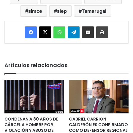
simce
slep
Tamarugal
Facebook
X
WhatsApp
Telegram
Enviar vía email
Imprimir
Artículos relacionados
CONDENAN A 80 AÑOS DE
GABRIEL CARRIÓN
CÁRCEL A HOMBRE POR
CALDERÓN ES CONFIRMADO
VIOLACIÓN Y ABUSO DE
COMO DEFENSOR REGIONAL