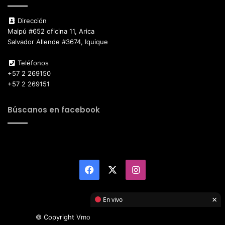
Dirección
Maipú #652 oficina 11, Arica
Salvador Allende #3674, Iquique
Teléfonos
+57 2 269150
+57 2 269151
Búscanos en facebook
Facebook
X
Instagram
×
En vivo
© Copyright Vmotor TI 2026, All Rights Reserved