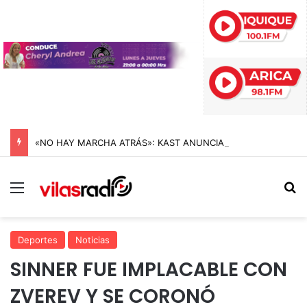
«NO HAY MARCHA ATRÁS»: KAST ANUNCIA DURA OFENSIVA CONTRA EL CRIMEN ORGANIZADO Y REIVINDICA LA MEGARREFORMA EN CADENA NACIONAL
Menú
B
Deportes
Noticias
SINNER FUE IMPLACABLE CON
ZVEREV Y SE CORONÓ