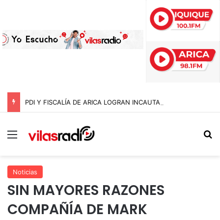
PDI Y FISCALÍA DE ARICA LOGRAN INCAUTAR 28 KILOS DE MARIHUANA OCULTOS EN UN CAMIÓN DE ALTO TONELAJE EN CHUNGARÁ
Menú
B
Noticias
SIN MAYORES RAZONES
COMPAÑÍA DE MARK