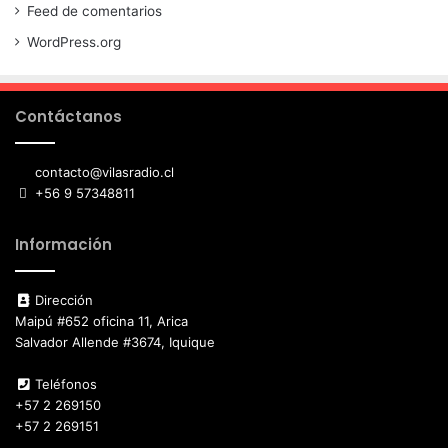
Feed de comentarios
WordPress.org
Contáctanos
contacto@vilasradio.cl
+56 9 57348811
Información
Dirección
Maipú #652 oficina 11, Arica
Salvador Allende #3674, Iquique
Teléfonos
+57 2 269150
+57 2 269151