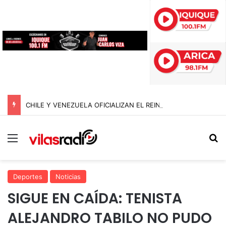
CHILE Y VENEZUELA OFICIALIZAN EL REINICIO DE RELACIONES CONSULARES Y AVANZAN HACIA LA NORMALIZACIÓN DE VÍNCULOS BILATERALES
Menú
B
Deportes
Noticias
SIGUE EN CAÍDA: TENISTA
ALEJANDRO TABILO NO PUDO