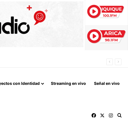
 LA NORMALIZACIÓN DE VÍNCULOS BILATERALES
yectos con Identidad
Streaming en vivo
Señal en vivo
Facebook
X
Instag
Bu