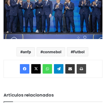
anfp
conmebol
Futbol
Facebook
X
WhatsApp
Telegram
Enviar vía email
Imprimir
Artículos relacionados