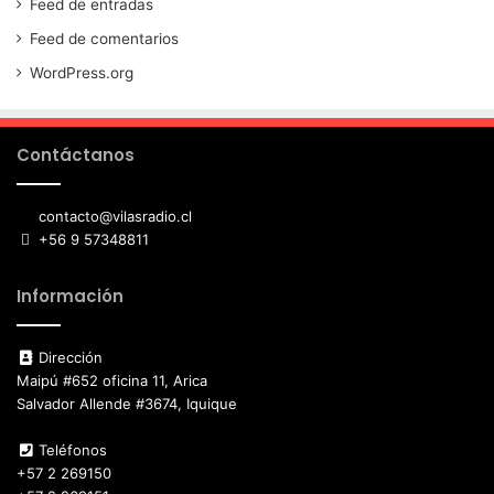
Feed de entradas
Feed de comentarios
WordPress.org
Contáctanos
contacto@vilasradio.cl
+56 9 57348811
Información
Dirección
Maipú #652 oficina 11, Arica
Salvador Allende #3674, Iquique
Teléfonos
+57 2 269150