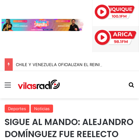
CHILE Y VENEZUELA OFICIALIZAN EL REINICIO DE RELACIONES CONSULARES Y AVANZAN HACIA LA NORMALIZACIÓN DE VÍNCULOS BILATERALES
Menú
B
Deportes
Noticias
SIGUE AL MANDO: ALEJANDRO
DOMÍNGUEZ FUE REELECTO