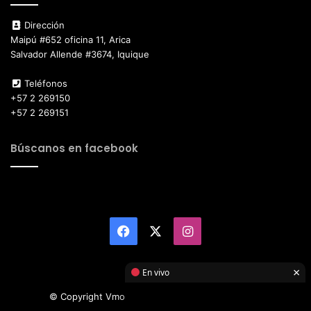
Dirección
Maipú #652 oficina 11, Arica
Salvador Allende #3674, Iquique
Teléfonos
+57 2 269150
+57 2 269151
Búscanos en facebook
Facebook
X
Instagram
×
En vivo
© Copyright Vmotor TI 2026, All Rights Reserved