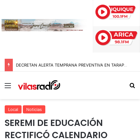
DECRETAN ALERTA TEMPRANA PREVENTIVA EN TARAPACÁ POR NEVADAS, LLUVIAS Y TORMENTAS ELÉCTRICAS
Menú
B
Local
Noticias
SEREMI DE EDUCACIÓN
RECTIFICÓ CALENDARIO