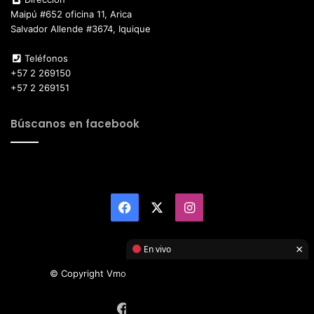
Maipú #652 oficina 11, Arica
Salvador Allende #3674, Iquique
Teléfonos
+57 2 269150
+57 2 269151
Búscanos en facebook
Facebook
X
Instagram
×
En vivo
© Copyright Vmotor TI 2026, All Rights Reserved
Facebook
X
Instagram