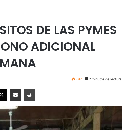
SITOS DE LAS PYMES
BONO ADICIONAL
SEMANA
787
2 minutos de lectura
ebook
X
Enviar vía email
Imprimir