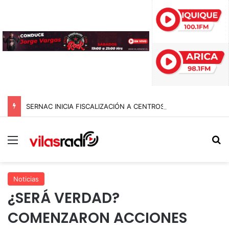
SERNAC INICIA FISCALIZACIÓN A CENTROS DE ESTÉTICA EN EL PAÍS E INTERVIENE EN TARAPACÁ: BUSCAN FRENAR RIESGOS Y PUBLICIDAD ENGAÑOSA
Menú
B
Noticias
¿SERÁ VERDAD?
COMENZARON ACCIONES