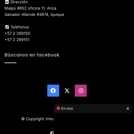
Dirección
Maipú #652 oficina 11, Arica
Salvador Allende #3674, Iquique
Teléfonos
+57 2 269150
+57 2 269151
Búscanos en facebook
Facebook
X
Instagram
×
En vivo
© Copyright Vmotor TI 2026, All Rights Reserved
Facebook
X
Instagram