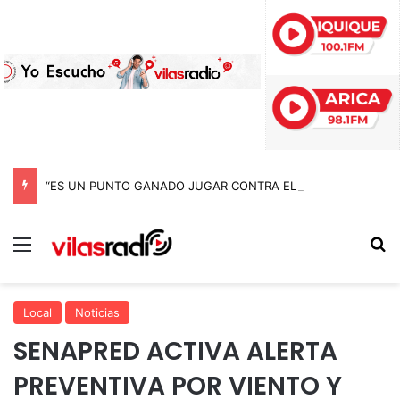
“ES UN PUNTO GANADO JUGAR CONTRA EL PUNTERO” HERNÁN PEÑA TRAS EL EMPATE CON COBRELOA
Menú
B
Local
Noticias
SENAPRED ACTIVA ALERTA
PREVENTIVA POR VIENTO Y