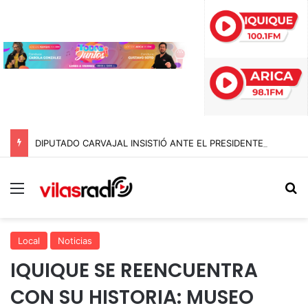
DIPUTADO CARVAJAL INSISTIÓ ANTE EL PRESIDENTE, PERO EL 10 DE AGOSTO NO SERÁ FERIADO ESTE AÑO
Menú
B
Local
Noticias
IQUIQUE SE REENCUENTRA
CON SU HISTORIA: MUSEO