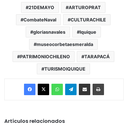
21DEMAYO
ARTUROPRAT
CombateNaval
CULTURACHILE
gloriasnavales
Iquique
museocorbetaesmeralda
PATRIMONIOCHILENO
TARAPACÁ
TURISMOIQUIQUE
Facebook
X
WhatsApp
Telegram
Enviar vía email
Imprimir
Artículos relacionados