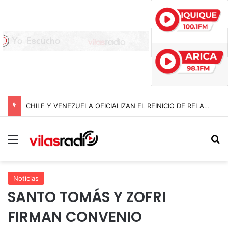
CHILE Y VENEZUELA OFICIALIZAN EL REINICIO DE RELACIONES CONSULARES Y AVANZAN HACIA LA NORMALIZACIÓN DE VÍNCULOS BILATERALES
Menú
B
Noticias
SANTO TOMÁS Y ZOFRI
FIRMAN CONVENIO