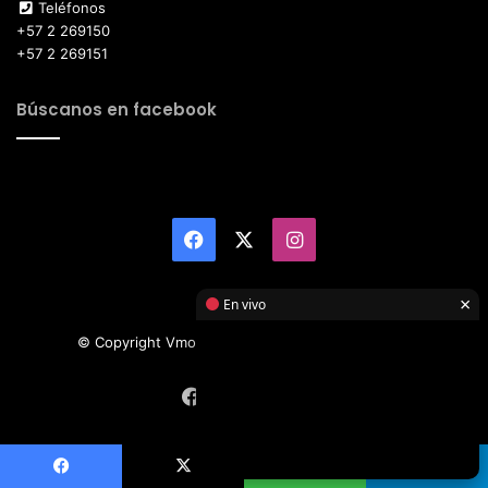
Teléfonos
+57 2 269150
+57 2 269151
Búscanos en facebook
Facebook
X
Instagram
×
En vivo
© Copyright Vmotor TI 2026, All Rights Reserved
Facebook
X
Instagram
Facebook
X
WhatsApp
Telegram