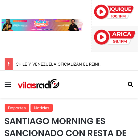
CHILE Y VENEZUELA OFICIALIZAN EL REINICIO DE RELACIONES CONSULARES Y AVANZAN HACIA LA NORMALIZACIÓN DE VÍNCULOS BILATERALES
Menú
B
Deportes
Noticias
SANTIAGO MORNING ES
SANCIONADO CON RESTA DE