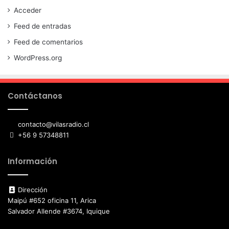
Acceder
Feed de entradas
Feed de comentarios
WordPress.org
Contáctanos
contacto@vilasradio.cl
+56 9 57348811
Información
Dirección
Maipú #652 oficina 11, Arica
Salvador Allende #3674, Iquique