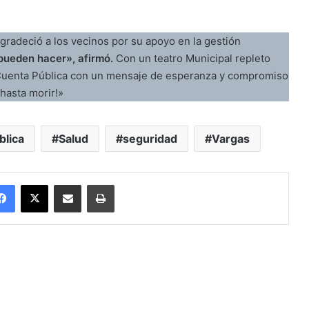
radeció a los vecinos por su apoyo en la gestión
 pueden hacer», afirmó.
Con un teatro Municipal repleto
u Cuenta Pública con un mensaje de esperanza y compromiso
 hasta morir!»
blica
Salud
seguridad
Vargas
Facebook
X
Enviar vía email
Imprimir