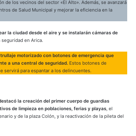
ón de los vecinos del sector «El Alto». Además, se avanzará
ntros de Salud Municipal y mejorar la eficiencia en la
ar la ciudad desde el aire y se instalarán cámaras de
 seguridad en Arica.
trullaje motorizado con botones de emergencia que
nte a una central de seguridad.
Estos botones de
 servirá para espantar a los delincuentes.
 destacó la creación del primer cuerpo de guardias
ivos de limpieza en poblaciones, ferias y playas
, el
rio y de la plaza Colón, y la reactivación de la pileta del