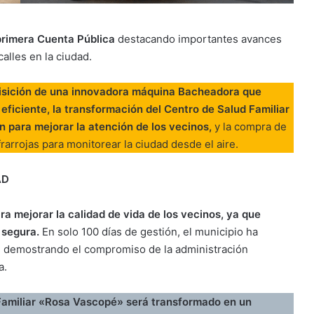
primera Cuenta Pública
destacando importantes avances
alles en la ciudad.
sición de una innovadora máquina Bacheadora que
eficiente, la transformación del Centro de Salud Familiar
 para mejorar la atención de los vecinos,
y la compra de
rarrojas para monitorear la ciudad desde el aire.
AD
 mejorar la calidad de vida de los vecinos, ya que
 segura.
En solo 100 días de gestión, el municipio ha
a, demostrando el compromiso de la administración
a.
Familiar «Rosa Vascopé» será transformado en un