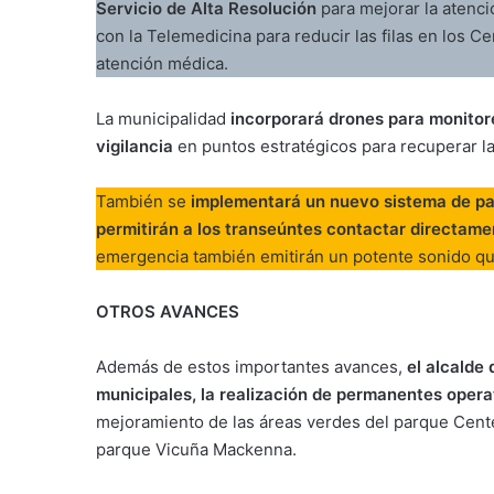
Servicio de Alta Resolución
para mejorar la atenci
con la Telemedicina para reducir las filas en los Ce
atención médica.
La municipalidad
incorporará drones para monitore
vigilancia
en puntos estratégicos para recuperar la
También se
implementará un nuevo sistema de pa
permitirán a los transeúntes contactar directame
emergencia también emitirán un potente sonido que
OTROS AVANCES
Además de estos importantes avances,
el alcalde
municipales, la realización de permanentes operat
mejoramiento de las áreas verdes del parque Centena
parque Vicuña Mackenna.