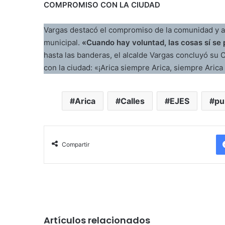
COMPROMISO CON LA CIUDAD
Vargas destacó el compromiso de la comunidad y ag
municipal.
«Cuando hay voluntad, las cosas sí se
hasta las banderas, el alcalde Vargas concluyó s
con la ciudad: «¡Arica siempre Arica, siempre Arica
Arica
Calles
EJES
pu
Compartir
Artículos relacionados