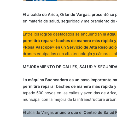
El
alcalde de Arica, Orlando Vargas, presentó su 
en materia de salud, seguridad y mejoramiento de c
Entre los logros destacados se encuentran la
adqui
permitirá reparar baches de manera más rápida y 
«Rosa Vascopé» en un Servicio de Alta Resolución
drones equipados con alta tecnología y cámaras inf
MEJORAMIENTO DE CALLES, SALUD Y SEGURID
La
máquina Bacheadora es un paso importante para
permitirá reparar baches de manera más rápida y
tapado 500 hoyos en las calles y avenidas de Aric
municipal con la mejora de la infraestructura urban
El alcalde Vargas
anunció que el Centro de Salud 