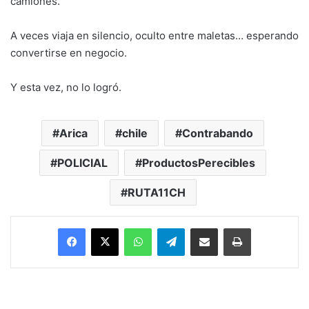
camiones.
A veces viaja en silencio, oculto entre maletas… esperando
convertirse en negocio.
Y esta vez, no lo logró.
Arica
chile
Contrabando
POLICIAL
ProductosPerecibles
RUTA11CH
Facebook
X
WhatsApp
Telegram
Enviar vía email
Imprimir