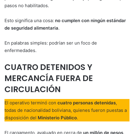
pasos no habilitados.
Esto significa una cosa:
no cumplen con ningún estándar
de seguridad alimentaria
.
En palabras simples: podrían ser un foco de
enfermedades.
CUATRO DETENIDOS Y
MERCANCÍA FUERA DE
CIRCULACIÓN
El operativo terminó con
cuatro personas detenidas
,
todas de nacionalidad boliviana, quienes fueron puestas a
disposición del
Ministerio Público
.
El cargamento, avaluado en cerca de
un millón de pesos
,