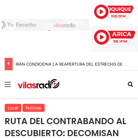
IRÁN CONDICIONA LA REAPERTURA DEL ESTRECHO DE ORMUZ Y EXIGE A ESTADOS UNIDOS EL FIN DEL BLOQUEO Y REPARACIONES DE GUERRA
Menú
B
Local
Noticias
RUTA DEL CONTRABANDO AL
DESCUBIERTO: DECOMISAN