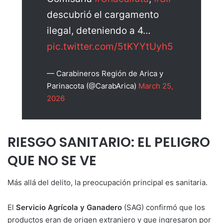
descubrió el cargamento
ilegal, deteniendo a 4…
pic.twitter.com/5tKYYtUyh5
— Carabineros Región de Arica y
Parinacota (@CarabArica)
March 25,
2026
RIESGO SANITARIO: EL PELIGRO
QUE NO SE VE
Más allá del delito, la preocupación principal es sanitaria.
El
Servicio Agrícola y Ganadero
(SAG) confirmó que los
productos eran de origen extranjero y que ingresaron por