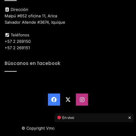
Dirección
Maipú #652 oficina 11, Arica
Salvador Allende #3674, Iquique
Teléfonos
+57 2 269150
+57 2 269151
Búscanos en facebook
Facebook
X
Instagram
×
En vivo
© Copyright Vmotor TI 2026, All Rights Reserved