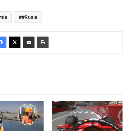
mía
#Rusia
Facebook
X
Enviar vía email
Imprimir