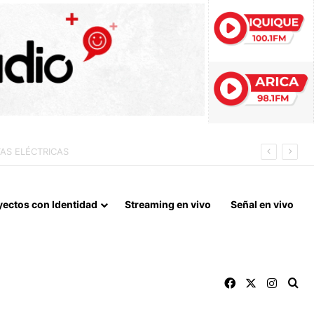
 FIN DEL BLOQUEO Y REPARACIONES DE GUERRA
yectos con Identidad
Streaming en vivo
Señal en vivo
Facebook
X
Instag
Bu