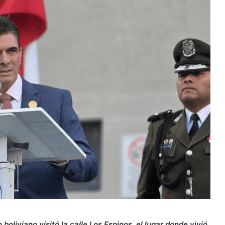
boliviano visitó la calle Los Espinos, el lugar donde vivió