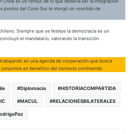
n Chile es un reflejo de lo que debería ser la integración
tos puntos del Cono Sur le otorgó un «sentido de
chileno. Siempre que se festeje la democracia es un
concluyó el mandatario, valorando la transición
n trabajando en una agenda de cooperación que busca
 conjuntos en beneficio del contexto continental.
ile
Diplomacia
HISTORIACOMPARTIDA
IC
MACUL
RELACIONESBILATERALES
odrigoPaz
Facebook
X
Enviar vía email
Imprimir