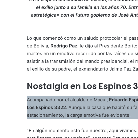
el exilio junto a su familia en los años 70. E
estratégica» con el futuro gobierno de José Anto
Lo que comenzó como un saludo protocolar el pas
de Bolivia,
Rodrigo Paz
, le dijo al Presidente Boric
martes en un emotivo recorrido por las raíces de su 
asistir a la transmisión del mando presidencial, el
el exilio de su padre, el exmandatario Jaime Paz Z
Nostalgia en Los Espinos 
Acompañado por el alcalde de Macul,
Eduardo Esp
Los Espinos 3322
. Aunque la casa que habitó su fa
estacionamiento, la carga emotiva fue evidente.
“En algún momento esto fue nuestro, aquí vivimos