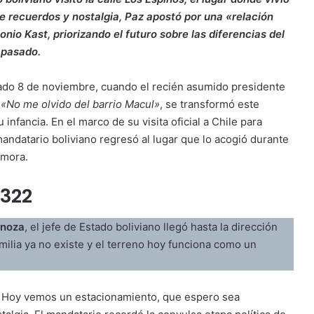
ntre recuerdos y nostalgia, Paz apostó por una «relación
nio Kast, priorizando el futuro sobre las diferencias del
pasado.
ado 8 de noviembre, cuando el recién asumido presidente
:
«No me olvido del barrio Macul»
, se transformó este
infancia. En el marco de su visita oficial a Chile para
 mandatario boliviano regresó al lugar que lo acogió durante
amora.
3322
inoza
, el jefe de Estado boliviano llegó hasta la dirección
milia ya no existe y el terreno hoy funciona como un
. Hoy vemos un estacionamiento, que espero sea