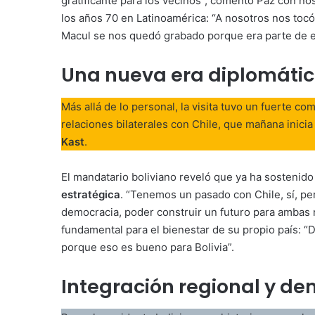
gratificante para los vecinos”, comentó Paz con nos
los años 70 en Latinoamérica: “A nosotros nos tocó
Macul se nos quedó grabado porque era parte de esa
Una nueva era diplomátic
Más allá de lo personal, la visita tuvo un fuerte com
relaciones bilaterales con Chile, que mañana inici
Kast
.
El mandatario boliviano reveló que ya ha sostenido
estratégica
. “Tenemos un pasado con Chile, sí, pe
democracia, poder construir un futuro para ambas n
fundamental para el bienestar de su propio país: 
porque eso es bueno para Bolivia”.
Integración regional y d