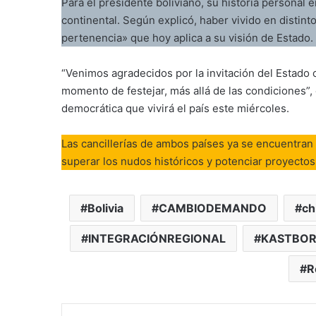
Para el presidente boliviano, su historia personal e
continental. Según explicó, haber vivido en distin
pertenencia» que hoy aplica a su visión de Estado.
“Venimos agradecidos por la invitación del Estado 
momento de festejar, más allá de las condiciones”, 
democrática que vivirá el país este miércoles.
Las cancillerías de ambos países ya se encuentra
superar los nudos históricos y potenciar proyectos
Bolivia
CAMBIODEMANDO
ch
INTEGRACIÓNREGIONAL
KASTBOR
R