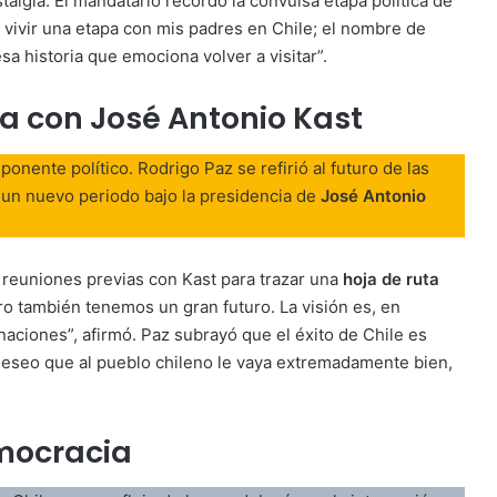
talgia. El mandatario recordó la convulsa etapa política de
 vivir una etapa con mis padres en Chile; el nombre de
 historia que emociona volver a visitar”.
a con José Antonio Kast
ponente político. Rodrigo Paz se refirió al futuro de las
a un nuevo periodo bajo la presidencia de
José Antonio
 reuniones previas con Kast para trazar una
hoja de ruta
ro también tenemos un gran futuro. La visión es, en
aciones”, afirmó. Paz subrayó que el éxito de Chile es
“Deseo que al pueblo chileno le vaya extremadamente bien,
emocracia