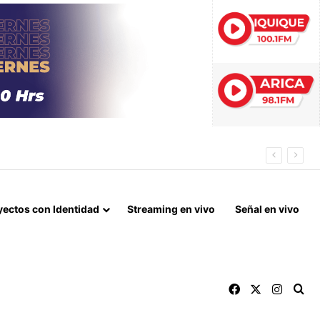
EDOR BIOCEÁNICO
yectos con Identidad
Streaming en vivo
Señal en vivo
Facebook
X
Instag
Bu