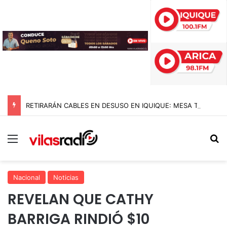
RETIRARÁN CABLES EN DESUSO EN IQUIQUE: MESA TÉCNICA DEFINE PLAN DE TRABAJO A CONTAR DE NOVIEMBRE
Menú
B
Nacional
Noticias
REVELAN QUE CATHY
BARRIGA RINDIÓ $10