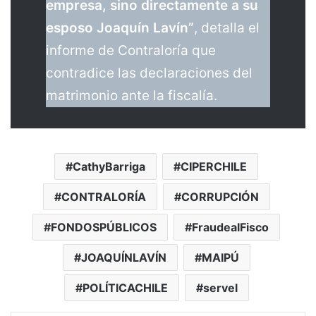
empresa, sino directamente a su
esposo Joaquín Lavín”
, detalla el
informe de Contraloría que
contradice las declaraciones del
matrimonio ante la fiscalía.
CathyBarriga
CIPERCHILE
CONTRALORÍA
CORRUPCIÓN
FONDOSPÚBLICOS
FraudealFisco
JOAQUÍNLAVÍN
MAIPÚ
POLÍTICACHILE
servel