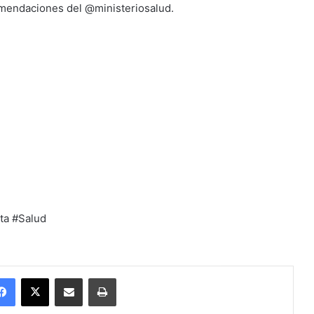
omendaciones del @ministeriosalud.
ta #Salud
Facebook
X
Enviar vía email
Imprimir