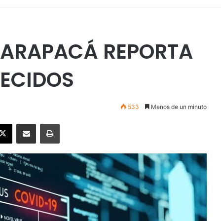
 TARAPACÁ REPORTA
LECIDOS
533
Menos de un minuto
ebook
X
Enviar vía email
Imprimir