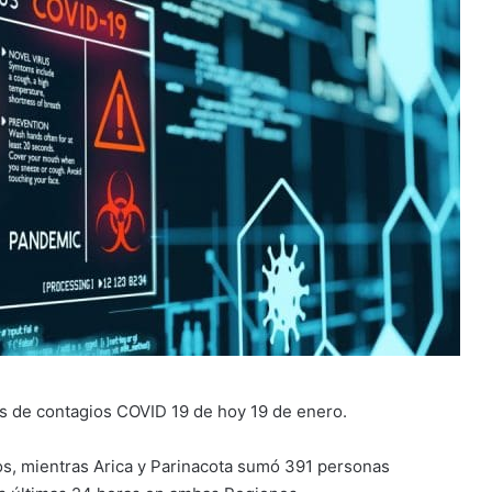
ras de contagios COVID 19 de hoy 19 de enero.
s, mientras Arica y Parinacota sumó 391 personas