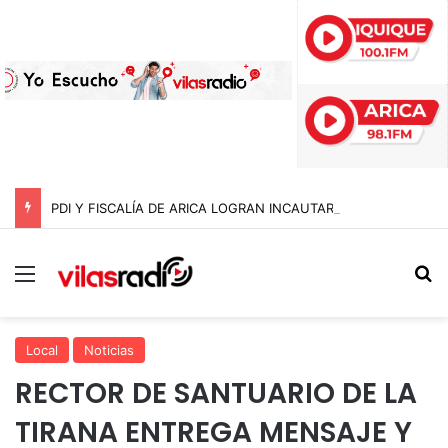
PDI Y FISCALÍA DE ARICA LOGRAN INCAUTAR 28 KILOS DE MARIHUANA OCULTOS EN UN CAMIÓN DE ALTO TONELAJE EN CHUNGARÁ
Menú
B
Local
Noticias
RECTOR DE SANTUARIO DE LA
TIRANA ENTREGA MENSAJE Y