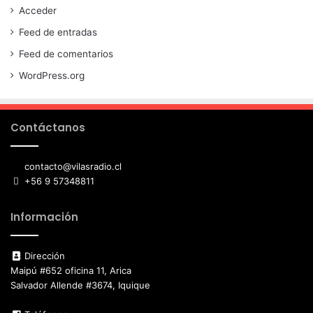
Acceder
Feed de entradas
Feed de comentarios
WordPress.org
Contáctanos
contacto@vilasradio.cl
+56 9 57348811
Información
Dirección
Maipú #652 oficina 11, Arica
Salvador Allende #3674, Iquique