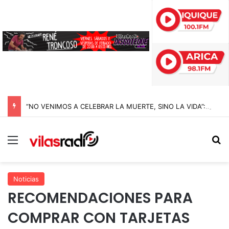
“NO VENIMOS A CELEBRAR LA MUERTE, SINO LA VIDA”: LA EMOTIVA ROMERÍA AL CEMENTERIO QUE MARCA EL CORAZÓN DE LA FIESTA DE SAN LORENZO
Menú
B
Noticias
RECOMENDACIONES PARA
COMPRAR CON TARJETAS