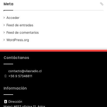
Meta
Acceder
Feed de entradas
Feed de comentarios
WordPress.org
Contáctanos
contacto@vilasradio.cl
+56 9 57348811
Información
Dirección
Maipú #652 oficina 11, Arica