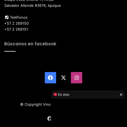
Salvador Allende #3674, Iquique
Teléfonos
+57 2 269150
+57 2 269151
Búscanos en facebook
Facebook
X
Instagram
×
En vivo
© Copyright Vmotor TI 2026, All Rights Reserved
Facebook
X
Instagram