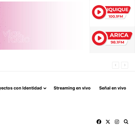
 DE ARICA
yectos con Identidad
Streaming en vivo
Señal en vivo
Facebook
X
Instag
Bu