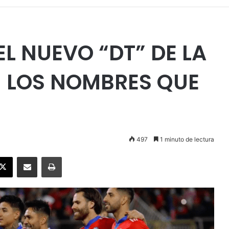
EL NUEVO “DT” DE LA
N LOS NOMBRES QUE
497
1 minuto de lectura
ebook
X
Enviar vía email
Imprimir