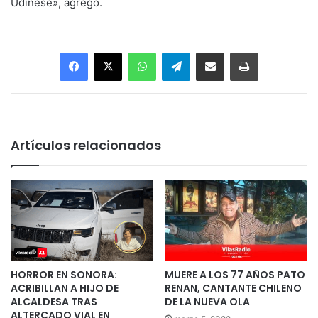
Udinese», agregó.
Facebook
X
WhatsApp
Telegram
Enviar vía email
Imprimir
Artículos relacionados
HORROR EN SONORA:
MUERE A LOS 77 AÑOS PATO
ACRIBILLAN A HIJO DE
RENAN, CANTANTE CHILENO
ALCALDESA TRAS
DE LA NUEVA OLA
ALTERCADO VIAL EN