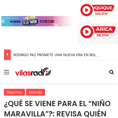
RODRIGO PAZ PROMETE UNA NUEVA ERA EN BOLIVIA SIN «JEFAZOS» Y PIDE DISCULPAS PÚBLICAS
Menú
B
Deportes
Noticias
¿QUÉ SE VIENE PARA EL “NIÑO
MARAVILLA”?: REVISA QUIÉN