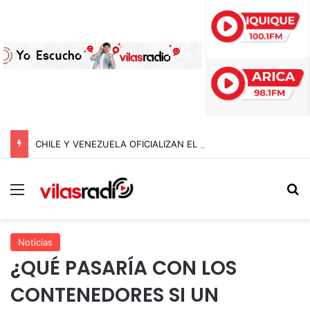
CHILE Y VENEZUELA OFICIALIZAN EL REINICIO DE RELACIONES CONSULARES Y AVANZAN HACIA LA NORMALIZACIÓN DE VÍNCULOS BILATERALES
Menú
B
Noticias
¿QUÉ PASARÍA CON LOS
CONTENEDORES SI UN