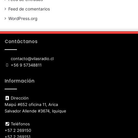
Feed de comentarios
WordPress.org
Contáctanos
contacto@vilasradio.cl
+56 9 57348811
Información
Dirección
Maipú #652 oficina 11, Arica
Salvador Allende #3674, Iquique
Teléfonos
+57 2 269150
+57 2 269151