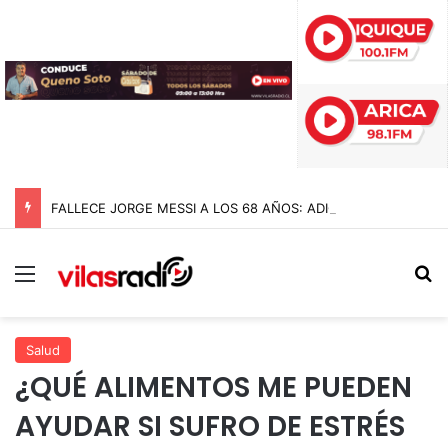
FALLECE JORGE MESSI A LOS 68 AÑOS: ADIÓS AL PADRE Y ARQUITECTO DE LA CARRERA DE LIONEL MESSI
Menú
B
Salud
¿QUÉ ALIMENTOS ME PUEDEN
AYUDAR SI SUFRO DE ESTRÉS