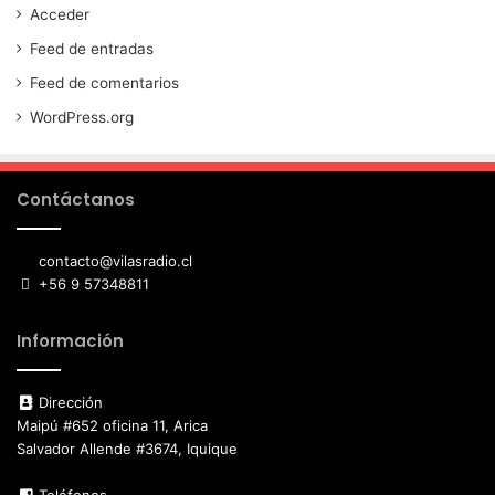
Acceder
Feed de entradas
Feed de comentarios
WordPress.org
Contáctanos
contacto@vilasradio.cl
+56 9 57348811
Información
Dirección
Maipú #652 oficina 11, Arica
Salvador Allende #3674, Iquique