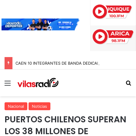
CAEN 10 INTEGRANTES DE BANDA DEDICADA A LA TRATA Y EXPLOTACIÓN SEXUAL DE MENORES EN TARAPACÁ
Menú
B
Nacional
Noticias
PUERTOS CHILENOS SUPERAN
LOS 38 MILLONES DE