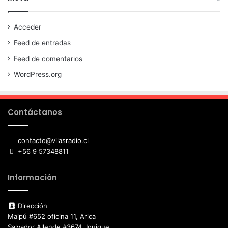
Acceder
Feed de entradas
Feed de comentarios
WordPress.org
Contáctanos
contacto@vilasradio.cl
+56 9 57348811
Información
Dirección
Maipú #652 oficina 11, Arica
Salvador Allende #3674, Iquique