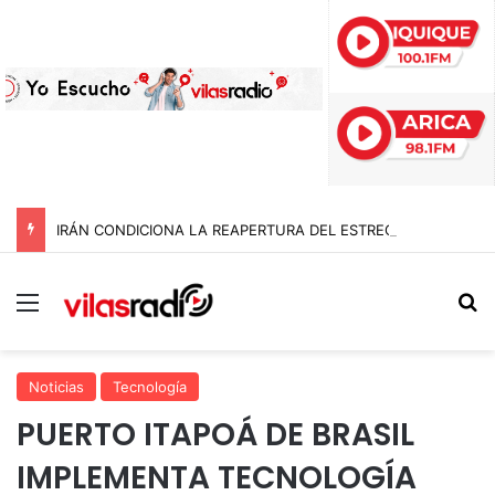
IRÁN CONDICIONA LA REAPERTURA DEL ESTRECHO DE ORMUZ Y EXIGE A ESTADOS UNIDOS EL FIN DEL BLOQUEO Y REPARACIONES DE GUERRA
Menú
B
Noticias
Tecnología
PUERTO ITAPOÁ DE BRASIL
IMPLEMENTA TECNOLOGÍA