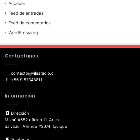
Acceder
Feed de entradas
Feed de comentarios
WordPress.org
Contáctanos
contacto@vilasradio.cl
+56 9 57348811
Información
Dirección
Maipú #652 oficina 11, Arica
Salvador Allende #3674, Iquique
Teléfonos