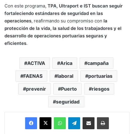
Con este programa,
TPA, Ultraport e IST buscan seguir
fortaleciendo estándares de seguridad en las
operaciones
, reafirmando su compromiso con
la
protección de la vida, la salud de los trabajadores y el
desarrollo de operaciones portuarias seguras y
eficientes
.
ACTIVA
Arica
campaña
FAENAS
laboral
portuarias
prevenir
Puerto
riesgos
seguridad
Facebook
X
WhatsApp
Telegram
Enviar vía email
Imprimir