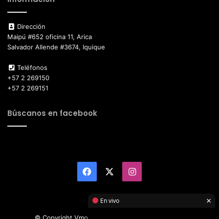
Dirección
Maipú #652 oficina 11, Arica
Salvador Allende #3674, Iquique
Teléfonos
+57 2 269150
+57 2 269151
Búscanos en facebook
Facebook
X
Instagram
×
En vivo
© Copyright Vmotor TI 2026, All Rights Reserved