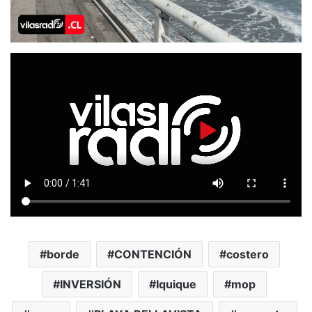
borde
CONTENCIÓN
costero
INVERSIÓN
Iquique
mop