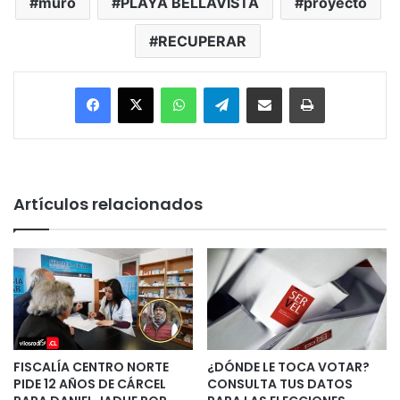
muro
PLAYA BELLAVISTA
proyecto
RECUPERAR
Facebook
X
WhatsApp
Telegram
Enviar vía email
Imprimir
Artículos relacionados
FISCALÍA CENTRO NORTE
¿DÓNDE LE TOCA VOTAR?
PIDE 12 AÑOS DE CÁRCEL
CONSULTA TUS DATOS