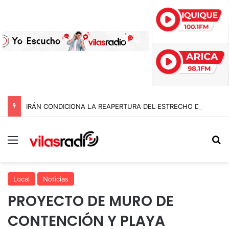
IRÁN CONDICIONA LA REAPERTURA DEL ESTRECHO DE ORMUZ Y EXIGE A ESTADOS UNIDOS EL FIN DEL BLOQUEO Y REPARACIONES DE GUERRA
Menú
B
Local
Noticias
PROYECTO DE MURO DE
CONTENCIÓN Y PLAYA