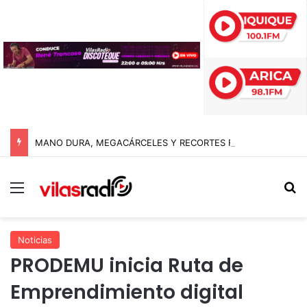
MANO DURA, MEGACÁRCELES Y RECORTES FISCALES: EL GIRO RADICAL DE ABELARDO DE LA ESPRIELLA AL ASUMIR COMO PRESIDENTE DE COLOMBIA
Menú
B
Noticias
PRODEMU inicia Ruta de
Emprendimiento digital