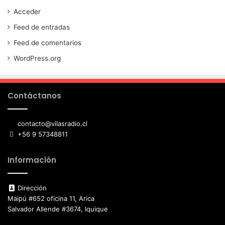
Acceder
Feed de entradas
Feed de comentarios
WordPress.org
Contáctanos
contacto@vilasradio.cl
+56 9 57348811
Información
Dirección
Maipú #652 oficina 11, Arica
Salvador Allende #3674, Iquique