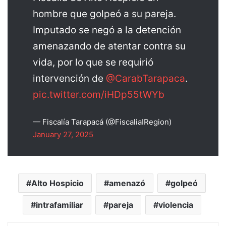
hombre que golpeó a su pareja.
Imputado se negó a la detención
amenazando de atentar contra su
vida, por lo que se requirió
intervención de
@CarabTarapaca
.
pic.twitter.com/iHDp55tWYb
— Fiscalía Tarapacá (@FiscaliaIRegion)
January 27, 2025
Alto Hospicio
amenazó
golpeó
intrafamiliar
pareja
violencia