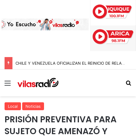
CHILE Y VENEZUELA OFICIALIZAN EL REINICIO DE RELACIONES CONSULARES Y AVANZAN HACIA LA NORMALIZACIÓN DE VÍNCULOS BILATERALES
Menú
B
Local
Noticias
PRISIÓN PREVENTIVA PARA
SUJETO QUE AMENAZÓ Y