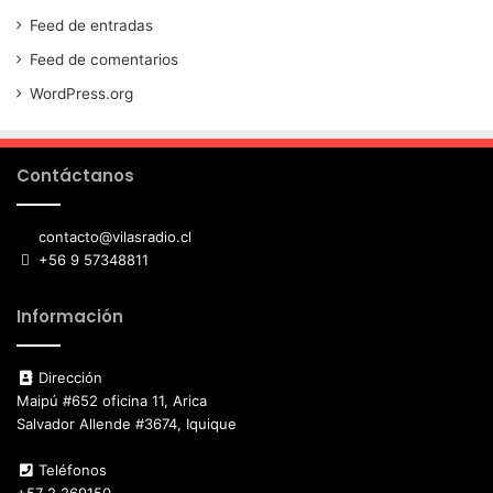
Feed de entradas
Feed de comentarios
WordPress.org
Contáctanos
contacto@vilasradio.cl
+56 9 57348811
Información
Dirección
Maipú #652 oficina 11, Arica
Salvador Allende #3674, Iquique
Teléfonos
+57 2 269150