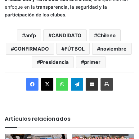
enfoque en la
transparencia, la seguridad y la
participación de los clubes
.
anfp
CANDIDATO
Chileno
CONFIRMADO
FÚTBOL
noviembre
Presidencia
primer
Facebook
X
WhatsApp
Telegram
Enviar vía email
Imprimir
Artículos relacionados