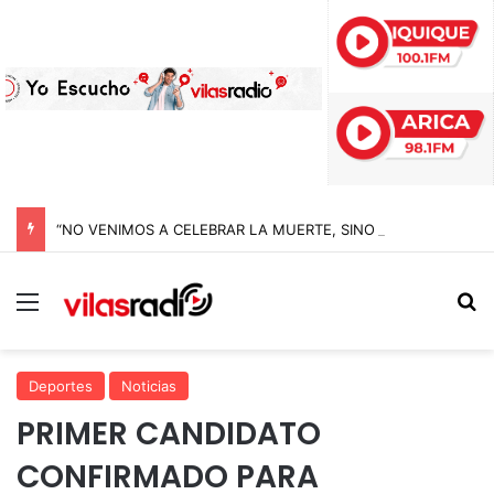
“NO VENIMOS A CELEBRAR LA MUERTE, SINO LA VIDA”: LA EMOTIVA ROMERÍA AL CEMENTERIO QUE MARCA EL CORAZÓN DE LA FIESTA DE SAN LORENZO
Menú
B
Deportes
Noticias
PRIMER CANDIDATO
CONFIRMADO PARA